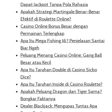
Dapat Jackpot Tanpa Pola Rahasia
Apakah Strategi Martingale Benar-Benar
Efektif di Roulette Online?
Casino Online Bonus Besar dengan
Permainan Terlengkap
Apa Itu Mega Fishing Jili? Penjelasan Santai
Biar Ngeh
Peluang Menang Casino Online: Gang Ball
Besar atau Kecil
Apa Itu Taruhan Double di Casino Sicbo
Dice?
Apa Itu Taruhan Inside di Casino Roulette?
Apakah Peluang Dragon dan Tiger Sama?
Bongkar Faktanya
Dealer Blackjack: Mengupas Tuntas Apa