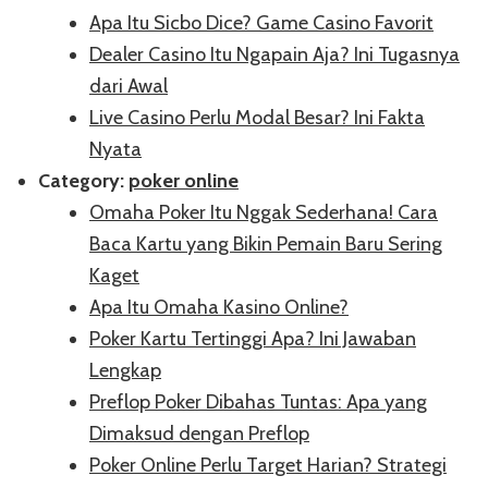
Apa Itu Sicbo Dice? Game Casino Favorit
Dealer Casino Itu Ngapain Aja? Ini Tugasnya
dari Awal
Live Casino Perlu Modal Besar? Ini Fakta
Nyata
Category:
poker online
Omaha Poker Itu Nggak Sederhana! Cara
Baca Kartu yang Bikin Pemain Baru Sering
Kaget
Apa Itu Omaha Kasino Online?
Poker Kartu Tertinggi Apa? Ini Jawaban
Lengkap
Preflop Poker Dibahas Tuntas: Apa yang
Dimaksud dengan Preflop
Poker Online Perlu Target Harian? Strategi