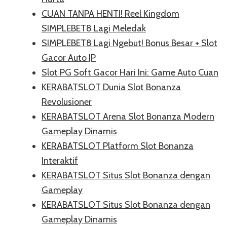
CUAN TANPA HENTI! Reel Kingdom
SIMPLEBET8 Lagi Meledak
SIMPLEBET8 Lagi Ngebut! Bonus Besar + Slot
Gacor Auto JP
Slot PG Soft Gacor Hari Ini: Game Auto Cuan
KERABATSLOT Dunia Slot Bonanza
Revolusioner
KERABATSLOT Arena Slot Bonanza Modern
Gameplay Dinamis
KERABATSLOT Platform Slot Bonanza
Interaktif
KERABATSLOT Situs Slot Bonanza dengan
Gameplay
KERABATSLOT Situs Slot Bonanza dengan
Gameplay Dinamis