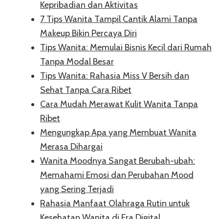
Kepribadian dan Aktivitas
7 Tips Wanita Tampil Cantik Alami Tanpa
Makeup Bikin Percaya Diri
Tips Wanita: Memulai Bisnis Kecil dari Rumah
Tanpa Modal Besar
Tips Wanita: Rahasia Miss V Bersih dan
Sehat Tanpa Cara Ribet
Cara Mudah Merawat Kulit Wanita Tanpa
Ribet
Mengungkap Apa yang Membuat Wanita
Merasa Dihargai
Wanita Moodnya Sangat Berubah-ubah:
Memahami Emosi dan Perubahan Mood
yang Sering Terjadi
Rahasia Manfaat Olahraga Rutin untuk
Kesehatan Wanita di Era Digital