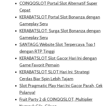
COINQQSLOT Portal Slot Alternatif Super
Cepat
KERABATSLOT Portal Slot Bonanza dengan
Gameplay Seru
KERABATSLOT: Surga Slot Bonanza dengan
Gameplay Seru
SANTAGG Website Slot Terpercaya Top 1
dengan RTP Tinggi
KERABATSLOT Slot Gacor Hari Ini dengan
Game Favorit Pemain
KERABATSLOT SLOT Hari Ini: Strategi
Cerdas Biar Spin Lebih Tajam
Slot Pragmatic Play Hari Ini Gacor Parah, Cek
Polanya!
Fruit Party 2 di COINQQSLOT, Multiplier