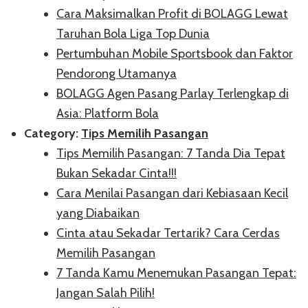
Cara Maksimalkan Profit di BOLAGG Lewat
Taruhan Bola Liga Top Dunia
Pertumbuhan Mobile Sportsbook dan Faktor
Pendorong Utamanya
BOLAGG Agen Pasang Parlay Terlengkap di
Asia: Platform Bola
Category:
Tips Memilih Pasangan
Tips Memilih Pasangan: 7 Tanda Dia Tepat
Bukan Sekadar Cinta!!!
Cara Menilai Pasangan dari Kebiasaan Kecil
yang Diabaikan
Cinta atau Sekadar Tertarik? Cara Cerdas
Memilih Pasangan
7 Tanda Kamu Menemukan Pasangan Tepat:
Jangan Salah Pilih!