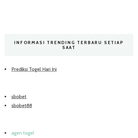
INFORMASI TRENDING TERBARU SETIAP
SAAT
Prediksi Togel Hari Ini
sbobet
sbobet88
agen togel