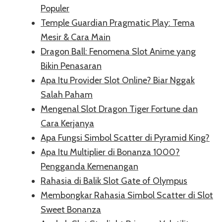
Populer
Temple Guardian Pragmatic Play: Tema
Mesir & Cara Main
Dragon Ball: Fenomena Slot Anime yang
Bikin Penasaran
Apa Itu Provider Slot Online? Biar Nggak
Salah Paham
Mengenal Slot Dragon Tiger Fortune dan
Cara Kerjanya
Apa Fungsi Simbol Scatter di Pyramid King?
Apa Itu Multiplier di Bonanza 1000?
Pengganda Kemenangan
Rahasia di Balik Slot Gate of Olympus
Membongkar Rahasia Simbol Scatter di Slot
Sweet Bonanza