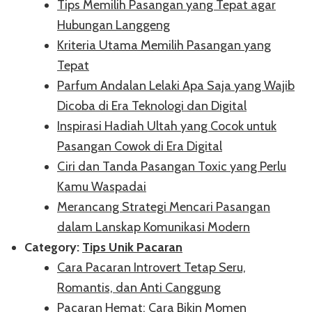
Tips Memilih Pasangan yang Tepat agar
Hubungan Langgeng
Kriteria Utama Memilih Pasangan yang
Tepat
Parfum Andalan Lelaki Apa Saja yang Wajib
Dicoba di Era Teknologi dan Digital
Inspirasi Hadiah Ultah yang Cocok untuk
Pasangan Cowok di Era Digital
Ciri dan Tanda Pasangan Toxic yang Perlu
Kamu Waspadai
Merancang Strategi Mencari Pasangan
dalam Lanskap Komunikasi Modern
Category:
Tips Unik Pacaran
Cara Pacaran Introvert Tetap Seru,
Romantis, dan Anti Canggung
Pacaran Hemat: Cara Bikin Momen