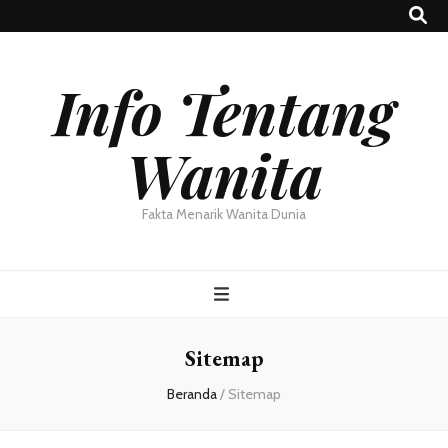
Info Tentang
Wanita
Fakta Menarik Wanita Dunia
Sitemap
Beranda
/
Sitemap