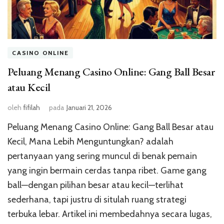
CASINO ONLINE
Peluang Menang Casino Online: Gang Ball Besar
atau Kecil
oleh
fifilah
pada
Januari 21, 2026
Peluang Menang Casino Online: Gang Ball Besar atau
Kecil, Mana Lebih Menguntungkan? adalah
pertanyaan yang sering muncul di benak pemain
yang ingin bermain cerdas tanpa ribet. Game gang
ball—dengan pilihan besar atau kecil—terlihat
sederhana, tapi justru di situlah ruang strategi
terbuka lebar. Artikel ini membedahnya secara lugas,