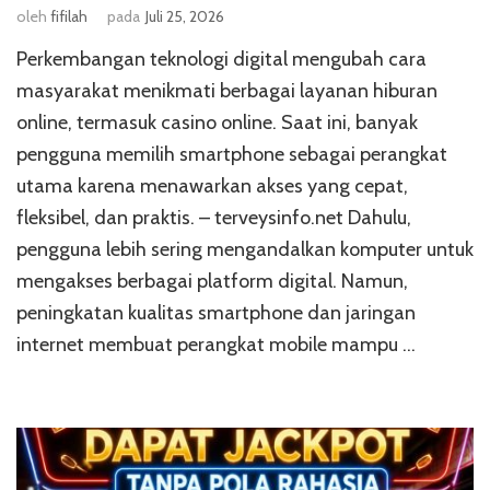
oleh
fifilah
pada
Juli 25, 2026
Perkembangan teknologi digital mengubah cara
masyarakat menikmati berbagai layanan hiburan
online, termasuk casino online. Saat ini, banyak
pengguna memilih smartphone sebagai perangkat
utama karena menawarkan akses yang cepat,
fleksibel, dan praktis. – terveysinfo.net Dahulu,
pengguna lebih sering mengandalkan komputer untuk
mengakses berbagai platform digital. Namun,
peningkatan kualitas smartphone dan jaringan
internet membuat perangkat mobile mampu …