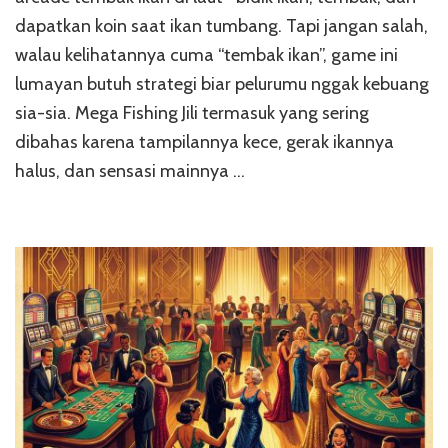
dapatkan koin saat ikan tumbang. Tapi jangan salah,
walau kelihatannya cuma “tembak ikan”, game ini
lumayan butuh strategi biar pelurumu nggak kebuang
sia-sia. Mega Fishing Jili termasuk yang sering
dibahas karena tampilannya kece, gerak ikannya
halus, dan sensasi mainnya …