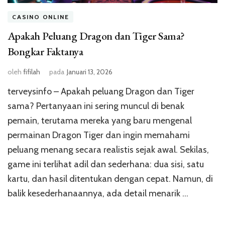
CASINO ONLINE
Apakah Peluang Dragon dan Tiger Sama?
Bongkar Faktanya
oleh
fifilah
pada
Januari 13, 2026
terveysinfo – Apakah peluang Dragon dan Tiger
sama? Pertanyaan ini sering muncul di benak
pemain, terutama mereka yang baru mengenal
permainan Dragon Tiger dan ingin memahami
peluang menang secara realistis sejak awal. Sekilas,
game ini terlihat adil dan sederhana: dua sisi, satu
kartu, dan hasil ditentukan dengan cepat. Namun, di
balik kesederhanaannya, ada detail menarik …