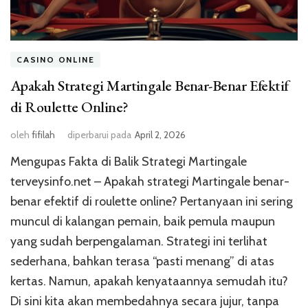
CASINO ONLINE
Apakah Strategi Martingale Benar-Benar Efektif
di Roulette Online?
oleh
fifilah
diperbarui pada
April 2, 2026
Mengupas Fakta di Balik Strategi Martingale
terveysinfo.net – Apakah strategi Martingale benar-
benar efektif di roulette online? Pertanyaan ini sering
muncul di kalangan pemain, baik pemula maupun
yang sudah berpengalaman. Strategi ini terlihat
sederhana, bahkan terasa “pasti menang” di atas
kertas. Namun, apakah kenyataannya semudah itu?
Di sini kita akan membedahnya secara jujur, tanpa