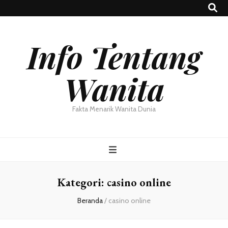
Info Tentang
Wanita
Fakta Menarik Wanita Dunia
Kategori:
casino online
Beranda
/
casino online