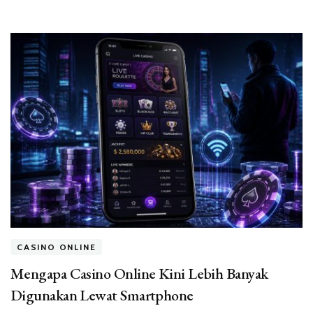
CASINO ONLINE
Mengapa Casino Online Kini Lebih Banyak
Digunakan Lewat Smartphone