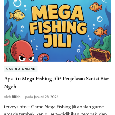
CASINO ONLINE
Apa Itu Mega Fishing Jili? Penjelasan Santai Biar
Ngeh
oleh
fifilah
pada
Januari 28, 2026
terveysinfo – Game Mega Fishing Jili adalah game
arcade tembak ikan di laut—bidik ikan, tembak, dan