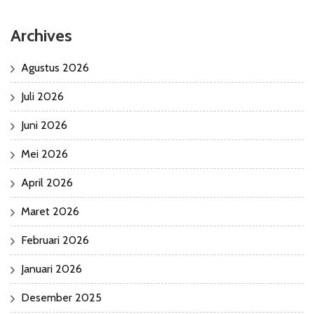
Archives
Agustus 2026
Juli 2026
Juni 2026
Mei 2026
April 2026
Maret 2026
Februari 2026
Januari 2026
Desember 2025