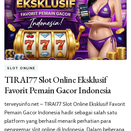
SLOT ONLINE
TIRAI77 Slot Online Eksklusif
Favorit Pemain Gacor Indonesia
terveysinfo.net – TIRAI77 Slot Online Eksklusif Favorit
Pemain Gacor Indonesia hadir sebagai salah satu
platform yang berhasil menarik perhatian para
penggemar slot online di Indonesia. Dalam beberapa