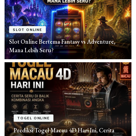
SLOT ONLINE
Slot Online Bertema Fantasy vs Adventure,
Mana Lebih Seru?
TOGEL ONLINE
Prediksi Togel Macau 4D Hari Ini, Cerita