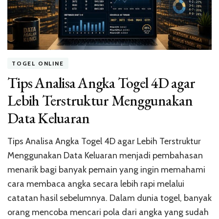
TOGEL ONLINE
Tips Analisa Angka Togel 4D agar
Lebih Terstruktur Menggunakan
Data Keluaran
Tips Analisa Angka Togel 4D agar Lebih Terstruktur
Menggunakan Data Keluaran menjadi pembahasan
menarik bagi banyak pemain yang ingin memahami
cara membaca angka secara lebih rapi melalui
catatan hasil sebelumnya. Dalam dunia togel, banyak
orang mencoba mencari pola dari angka yang sudah