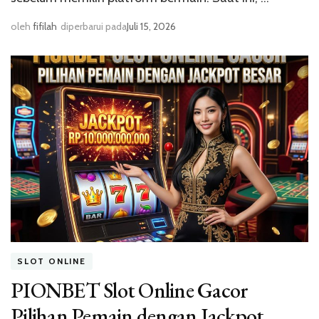
oleh
fifilah
diperbarui pada
Juli 15, 2026
SLOT ONLINE
PIONBET Slot Online Gacor
Pilihan Pemain dengan Jackpot