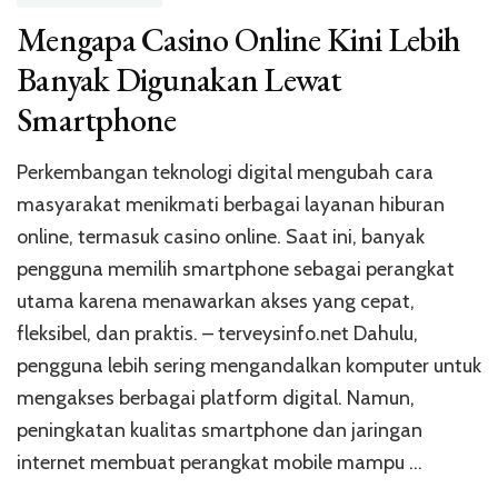
Mengapa Casino Online Kini Lebih
Banyak Digunakan Lewat
Smartphone
Perkembangan teknologi digital mengubah cara
masyarakat menikmati berbagai layanan hiburan
online, termasuk casino online. Saat ini, banyak
pengguna memilih smartphone sebagai perangkat
utama karena menawarkan akses yang cepat,
fleksibel, dan praktis. – terveysinfo.net Dahulu,
pengguna lebih sering mengandalkan komputer untuk
mengakses berbagai platform digital. Namun,
peningkatan kualitas smartphone dan jaringan
internet membuat perangkat mobile mampu …