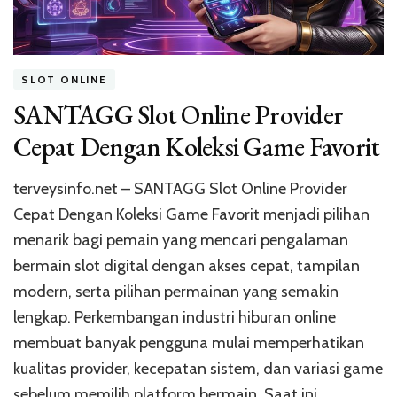
SLOT ONLINE
SANTAGG Slot Online Provider
Cepat Dengan Koleksi Game Favorit
terveysinfo.net – SANTAGG Slot Online Provider
Cepat Dengan Koleksi Game Favorit menjadi pilihan
menarik bagi pemain yang mencari pengalaman
bermain slot digital dengan akses cepat, tampilan
modern, serta pilihan permainan yang semakin
lengkap. Perkembangan industri hiburan online
membuat banyak pengguna mulai memperhatikan
kualitas provider, kecepatan sistem, dan variasi game
sebelum memilih platform bermain. Saat ini, …