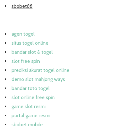
sbobet88
agen togel
situs togel online
bandar slot & togel
slot free spin
prediksi akurat togel online
demo slot mahjong ways
bandar toto togel
slot online free spin
game slot resmi
portal game resmi
sbobet mobile