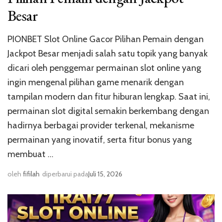
Besar
PIONBET Slot Online Gacor Pilihan Pemain dengan
Jackpot Besar menjadi salah satu topik yang banyak
dicari oleh penggemar permainan slot online yang
ingin mengenal pilihan game menarik dengan
tampilan modern dan fitur hiburan lengkap. Saat ini,
permainan slot digital semakin berkembang dengan
hadirnya berbagai provider terkenal, mekanisme
permainan yang inovatif, serta fitur bonus yang
membuat …
oleh
fifilah
diperbarui pada
Juli 15, 2026