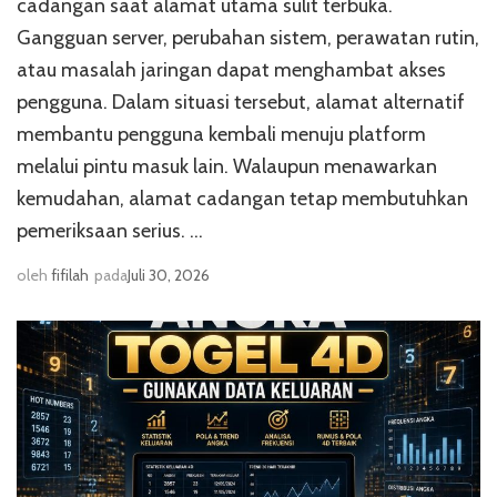
cadangan saat alamat utama sulit terbuka.
Gangguan server, perubahan sistem, perawatan rutin,
atau masalah jaringan dapat menghambat akses
pengguna. Dalam situasi tersebut, alamat alternatif
membantu pengguna kembali menuju platform
melalui pintu masuk lain. Walaupun menawarkan
kemudahan, alamat cadangan tetap membutuhkan
pemeriksaan serius. …
oleh
fifilah
pada
Juli 30, 2026