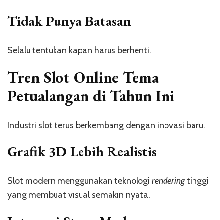
Tidak Punya Batasan
Selalu tentukan kapan harus berhenti.
Tren Slot Online Tema
Petualangan di Tahun Ini
Industri slot terus berkembang dengan inovasi baru.
Grafik 3D Lebih Realistis
Slot modern menggunakan teknologi
rendering
tinggi
yang membuat visual semakin nyata.