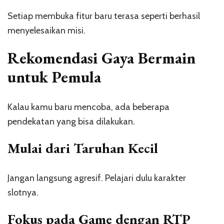
Setiap membuka fitur baru terasa seperti berhasil
menyelesaikan misi.
Rekomendasi Gaya Bermain
untuk Pemula
Kalau kamu baru mencoba, ada beberapa
pendekatan yang bisa dilakukan.
Mulai dari Taruhan Kecil
Jangan langsung agresif. Pelajari dulu karakter
slotnya.
Fokus pada Game dengan RTP