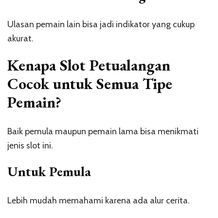
Ulasan pemain lain bisa jadi indikator yang cukup
akurat.
Kenapa Slot Petualangan
Cocok untuk Semua Tipe
Pemain?
Baik pemula maupun pemain lama bisa menikmati
jenis slot ini.
Untuk Pemula
Lebih mudah memahami karena ada alur cerita.