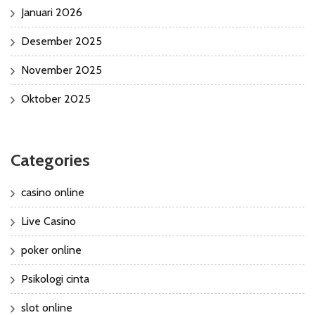
Januari 2026
Desember 2025
November 2025
Oktober 2025
Categories
casino online
Live Casino
poker online
Psikologi cinta
slot online