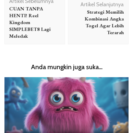
Artikel Sebelumnya
Artikel
Artikel Selanjutnya
CUAN TANPA
Strategi Memilih
HENTI! Reel
Kombinasi Angka
Kingdom
Togel Agar Lebih
SIMPLEBET8 Lagi
Terarah
Meledak
Anda mungkin juga suka...