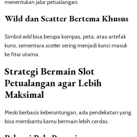
menentukan jalur petualangan.
Wild dan Scatter Bertema Khusus
Simbol
wild
bisa berupa kompas, peta, atau artefak
kuno, sementara
scatter
sering menjadi kunci masuk
ke fitur utama.
Strategi Bermain Slot
Petualangan agar Lebih
Maksimal
Meski berbasis keberuntungan, ada pendekatan yang
bisa membantu kamu bermain lebih cerdas.