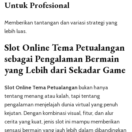
Untuk Profesional
Memberikan tantangan dan variasi strategi yang
lebih luas.
Slot Online Tema Petualangan
sebagai Pengalaman Bermain
yang Lebih dari Sekadar Game
Slot Online Tema Petualangan
bukan hanya
tentang menang atau kalah, tapi tentang
pengalaman menjelajah dunia virtual yang penuh
kejutan. Dengan kombinasi visual, fitur, dan alur
cerita yang kuat, jenis slot ini mampu memberikan
sensasi bermain yang jauh lebih dalam dibandingkan