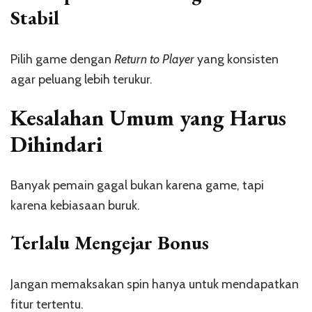
Stabil
Pilih game dengan
Return to Player
yang konsisten
agar peluang lebih terukur.
Kesalahan Umum yang Harus
Dihindari
Banyak pemain gagal bukan karena game, tapi
karena kebiasaan buruk.
Terlalu Mengejar Bonus
Jangan memaksakan spin hanya untuk mendapatkan
fitur tertentu.