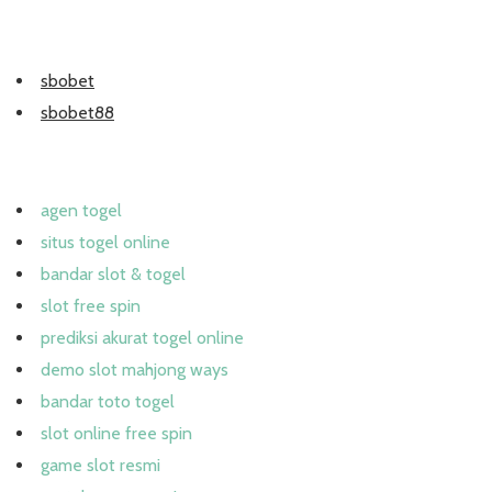
sbobet
sbobet88
agen togel
situs togel online
bandar slot & togel
slot free spin
prediksi akurat togel online
demo slot mahjong ways
bandar toto togel
slot online free spin
game slot resmi