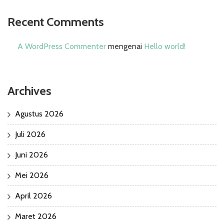
Recent Comments
A WordPress Commenter
mengenai
Hello world!
Archives
Agustus 2026
Juli 2026
Juni 2026
Mei 2026
April 2026
Maret 2026