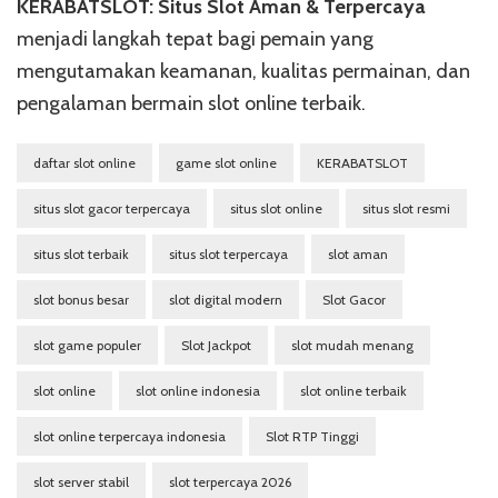
KERABATSLOT: Situs Slot Aman & Terpercaya
menjadi langkah tepat bagi pemain yang
mengutamakan keamanan, kualitas permainan, dan
pengalaman bermain slot online terbaik.
daftar slot online
game slot online
KERABATSLOT
situs slot gacor terpercaya
situs slot online
situs slot resmi
situs slot terbaik
situs slot terpercaya
slot aman
slot bonus besar
slot digital modern
Slot Gacor
slot game populer
Slot Jackpot
slot mudah menang
slot online
slot online indonesia
slot online terbaik
slot online terpercaya indonesia
Slot RTP Tinggi
slot server stabil
slot terpercaya 2026