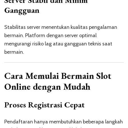
Server Stabil dan Minim
Gangguan
Stabilitas server menentukan kualitas pengalaman
bermain. Platform dengan server optimal
mengurangi risiko lag atau gangguan teknis saat
bermain.
Cara Memulai Bermain Slot
Online dengan Mudah
Proses Registrasi Cepat
Pendaftaran hanya membutuhkan beberapa langkah