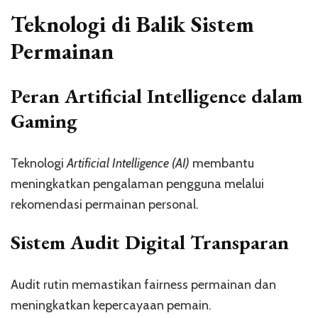
Teknologi di Balik Sistem
Permainan
Peran Artificial Intelligence dalam
Gaming
Teknologi
Artificial Intelligence (AI)
membantu
meningkatkan pengalaman pengguna melalui
rekomendasi permainan personal.
Sistem Audit Digital Transparan
Audit rutin memastikan fairness permainan dan
meningkatkan kepercayaan pemain.