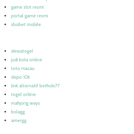
game slot resmi
portal game resmi
sbobet mobile
dewatogel
judi bola online
toto macau
depo 10k
link alternatif bethoki77
togel online
mahjong ways
bolagg
amergg