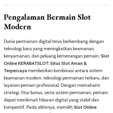
Pengalaman Bermain Slot
Modern
Dunia permainan digital terus berkembang dengan
teknologi baru yang meningkatkan keamanan,
kenyamanan, dan peluang kemenangan pemain.
Slot
Online KERABATSLOT: Situs Slot Aman &
Terpercaya
memberikan kombinasi antara sistem
keamanan modern, teknologi permainan terbaru, dan
layanan pemain profesional. Dengan memahami
strategi, fitur bonus, serta sistem permainan, pemain
dapat menikmati hiburan digital yang stabil dan
kompetitif. Pada akhirnya, memilih
Slot Online