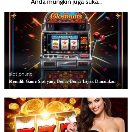
Anda mungkin juga suka...
slot online
Memilih Game Slot yang Benar-Benar Layak Dimainkan