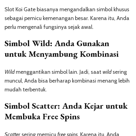
Slot Koi Gate biasanya mengandalkan simbol khusus
sebagai pemicu kemenangan besar. Karena itu, Anda
perlu mengenali fungsinya sejak awal.
Simbol Wild: Anda Gunakan
untuk Menyambung Kombinasi
Wild
menggantikan simbol lain. Jadi, saat
wild
sering
muncul, Anda bisa berharap kombinasi menang lebih
mudah terbentuk.
Simbol Scatter: Anda Kejar untuk
Membuka Free Spins
Scatter
sering memicu
free spins
. Karena itu, Anda