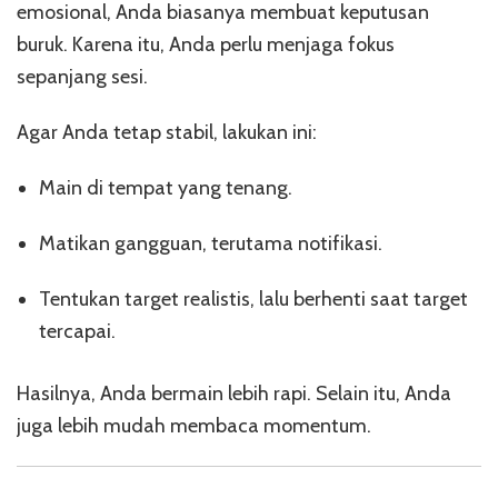
emosional, Anda biasanya membuat keputusan
buruk. Karena itu, Anda perlu menjaga fokus
sepanjang sesi.
Agar Anda tetap stabil, lakukan ini:
Main di tempat yang tenang.
Matikan gangguan, terutama notifikasi.
Tentukan target realistis, lalu berhenti saat target
tercapai.
Hasilnya, Anda bermain lebih rapi. Selain itu, Anda
juga lebih mudah membaca momentum.