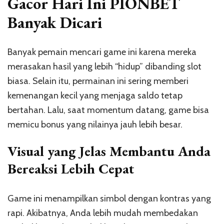
Gacor Hari Ini PIONBET
Banyak Dicari
Banyak pemain mencari game ini karena mereka
merasakan hasil yang lebih “hidup” dibanding slot
biasa. Selain itu, permainan ini sering memberi
kemenangan kecil yang menjaga saldo tetap
bertahan. Lalu, saat momentum datang, game bisa
memicu bonus yang nilainya jauh lebih besar.
Visual yang Jelas Membantu Anda
Bereaksi Lebih Cepat
Game ini menampilkan simbol dengan kontras yang
rapi. Akibatnya, Anda lebih mudah membedakan