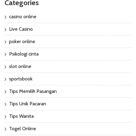
Categories
casino online
Live Casino
poker online
Psikologi cinta
slot online
sportsbook
Tips Memilih Pasangan
Tips Unik Pacaran
Tips Wanita
Togel Online