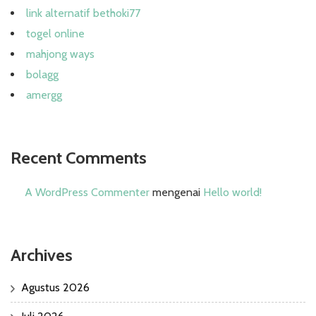
link alternatif bethoki77
togel online
mahjong ways
bolagg
amergg
Recent Comments
A WordPress Commenter
mengenai
Hello world!
Archives
Agustus 2026