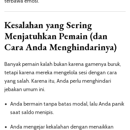
terbawa emosi.
Kesalahan yang Sering
Menjatuhkan Pemain (dan
Cara Anda Menghindarinya)
Banyak pemain kalah bukan karena gamenya buruk,
tetapi karena mereka mengelola sesi dengan cara
yang salah. Karena itu, Anda perlu menghindari
jebakan umum ini.
Anda bermain tanpa batas modal, lalu Anda panik
saat saldo menipis.
Anda mengejar kekalahan dengan menaikkan