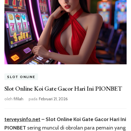
SLOT ONLINE
Slot Online Koi Gate Gacor Hari Ini PIONBET
oleh
fifilah
pada
Februari 21, 2026
terveysinfo.net
– Slot Online Koi Gate Gacor Hari Ini
PIONBET
sering muncul di obrolan para pemain yang