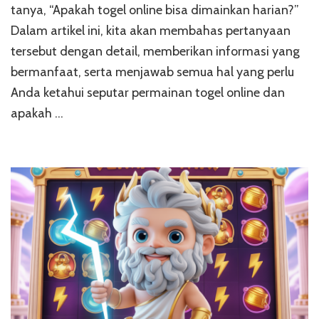
tanya, “Apakah togel online bisa dimainkan harian?”
Dalam artikel ini, kita akan membahas pertanyaan
tersebut dengan detail, memberikan informasi yang
bermanfaat, serta menjawab semua hal yang perlu
Anda ketahui seputar permainan togel online dan
apakah …