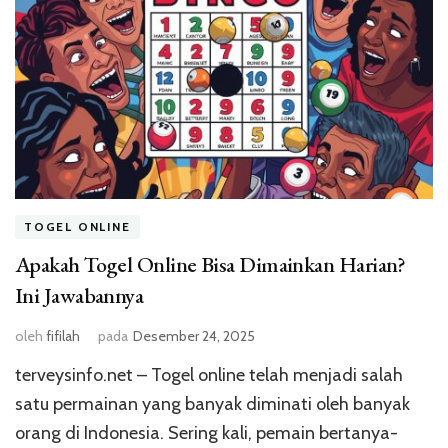
TOGEL ONLINE
Apakah Togel Online Bisa Dimainkan Harian?
Ini Jawabannya
oleh
fifilah
pada
Desember 24, 2025
terveysinfo.net – Togel online telah menjadi salah
satu permainan yang banyak diminati oleh banyak
orang di Indonesia. Sering kali, pemain bertanya-