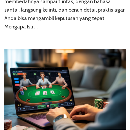
membedahnya sampai tuntas, dengan bahasa
santai, langsung ke inti, dan penuh detail praktis agar
Anda bisa mengambil keputusan yang tepat.
Mengapa Isu …