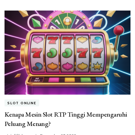
SLOT ONLINE
Kenapa Mesin Slot RTP Tinggi Mempengaruhi
Peluang Menang?