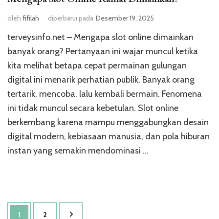
oleh
fifilah
diperbarui pada
Desember 19, 2025
terveysinfo.net – Mengapa slot online dimainkan
banyak orang? Pertanyaan ini wajar muncul ketika
kita melihat betapa cepat permainan gulungan
digital ini menarik perhatian publik. Banyak orang
tertarik, mencoba, lalu kembali bermain. Fenomena
ini tidak muncul secara kebetulan. Slot online
berkembang karena mampu menggabungkan desain
digital modern, kebiasaan manusia, dan pola hiburan
instan yang semakin mendominasi …
Paginasi
Halaman
Halaman
1
2