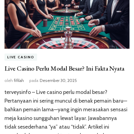
LIVE CASINO
Live Casino Perlu Modal Besar? Ini Fakta Nyata
oleh
fifilah
pada
Desember 30, 2025
terveysinfo – Live casino perlu modal besar?
Pertanyaan ini sering muncul di benak pemain baru—
bahkan pemain lama—yang ingin merasakan sensasi
meja kasino sungguhan lewat layar. Jawabannya
tidak sesederhana “ya” atau “tidak”. Artikel ini