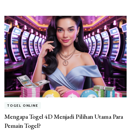
TOGEL ONLINE
Mengapa Togel 4D Menjadi Pilihan Utama Para
Pemain Togel?