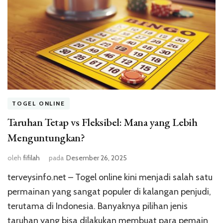
TOGEL ONLINE
Taruhan Tetap vs Fleksibel: Mana yang Lebih
Menguntungkan?
oleh
fifilah
pada
Desember 26, 2025
terveysinfo.net – Togel online kini menjadi salah satu
permainan yang sangat populer di kalangan penjudi,
terutama di Indonesia. Banyaknya pilihan jenis
taruhan yang bisa dilakukan membuat para pemain