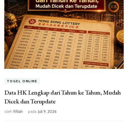
TOGEL ONLINE
Data HK Lengkap dari Tahun ke Tahun, Mudah
Dicek dan Terupdate
oleh
fifilah
pada
Juli 9, 2026