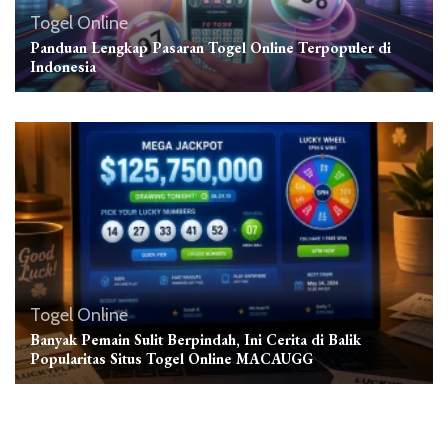
Togel Online
Panduan Lengkap Pasaran Togel Online Terpopuler di
Indonesia
Togel Online
Banyak Pemain Sulit Berpindah, Ini Cerita di Balik
Popularitas Situs Togel Online MACAUGG