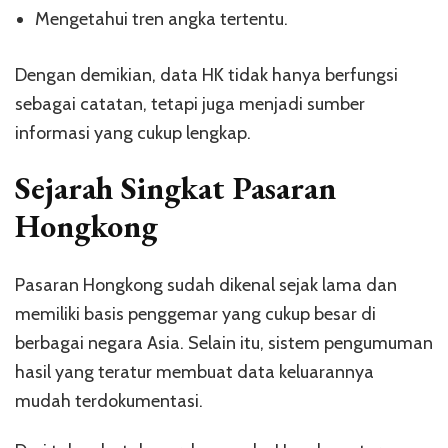
Mengetahui tren angka tertentu.
Dengan demikian, data HK tidak hanya berfungsi
sebagai catatan, tetapi juga menjadi sumber
informasi yang cukup lengkap.
Sejarah Singkat Pasaran
Hongkong
Pasaran Hongkong sudah dikenal sejak lama dan
memiliki basis penggemar yang cukup besar di
berbagai negara Asia. Selain itu, sistem pengumuman
hasil yang teratur membuat data keluarannya
mudah terdokumentasi.