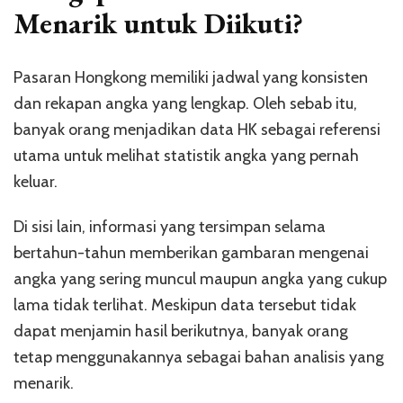
Menarik untuk Diikuti?
Pasaran Hongkong memiliki jadwal yang konsisten
dan rekapan angka yang lengkap. Oleh sebab itu,
banyak orang menjadikan data HK sebagai referensi
utama untuk melihat statistik angka yang pernah
keluar.
Di sisi lain, informasi yang tersimpan selama
bertahun-tahun memberikan gambaran mengenai
angka yang sering muncul maupun angka yang cukup
lama tidak terlihat. Meskipun data tersebut tidak
dapat menjamin hasil berikutnya, banyak orang
tetap menggunakannya sebagai bahan analisis yang
menarik.