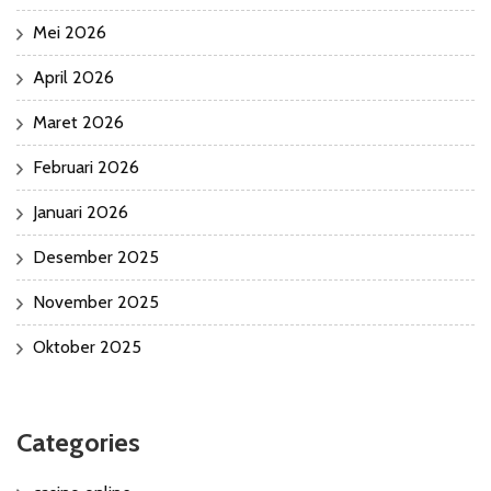
Mei 2026
April 2026
Maret 2026
Februari 2026
Januari 2026
Desember 2025
November 2025
Oktober 2025
Categories