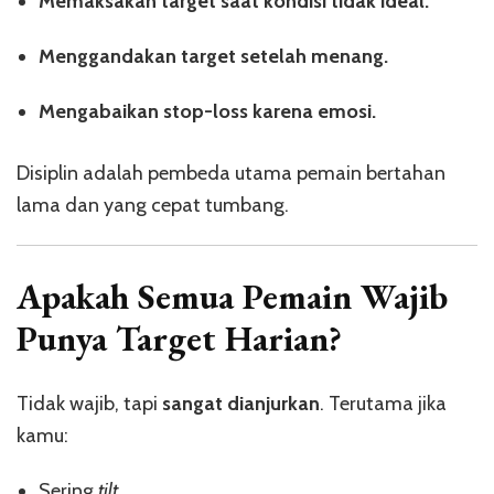
Memaksakan target saat kondisi tidak ideal.
Menggandakan target setelah menang.
Mengabaikan stop-loss karena emosi.
Disiplin adalah pembeda utama pemain bertahan
lama dan yang cepat tumbang.
Apakah Semua Pemain Wajib
Punya Target Harian?
Tidak wajib, tapi
sangat dianjurkan
. Terutama jika
kamu:
Sering
tilt
.