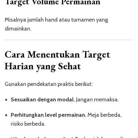
Target Volume Permainan
Misalnya jumlah hand atau turnamen yang
dimainkan.
Cara Menentukan Target
Harian yang Sehat
Gunakan pendekatan praktis berikut:
Sesuaikan dengan modal.
Jangan memaksa.
Perhitungkan level permainan.
Meja berbeda,
risiko berbeda.