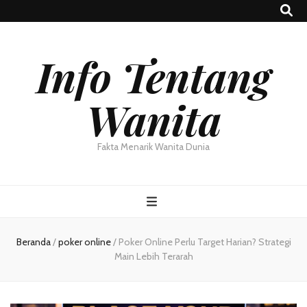
Info Tentang
Wanita
Fakta Menarik Wanita Dunia
Beranda
/
poker online
/
Poker Online Perlu Target Harian? Strategi
Main Lebih Terarah