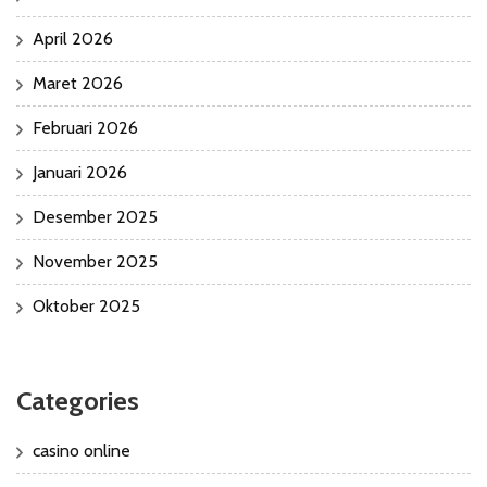
April 2026
Maret 2026
Februari 2026
Januari 2026
Desember 2025
November 2025
Oktober 2025
Categories
casino online