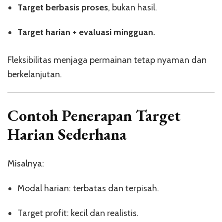
Target berbasis proses
, bukan hasil.
Target harian + evaluasi mingguan.
Fleksibilitas menjaga permainan tetap nyaman dan
berkelanjutan.
Contoh Penerapan Target
Harian Sederhana
Misalnya:
Modal harian: terbatas dan terpisah.
Target profit: kecil dan realistis.