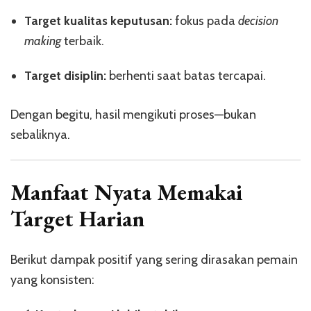
Target kualitas keputusan:
fokus pada
decision
making
terbaik.
Target disiplin:
berhenti saat batas tercapai.
Dengan begitu, hasil mengikuti proses—bukan
sebaliknya.
Manfaat Nyata Memakai
Target Harian
Berikut dampak positif yang sering dirasakan pemain
yang konsisten: