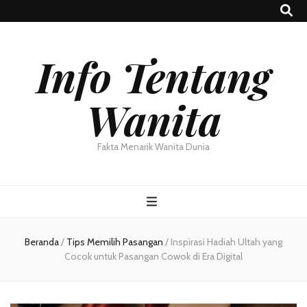
Info Tentang
Wanita
Fakta Menarik Wanita Dunia
Beranda
/
Tips Memilih Pasangan
/
Inspirasi Hadiah Ultah yang
Cocok untuk Pasangan Cowok di Era Digital