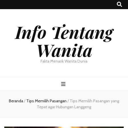
Info Tentang
Wanita
Fakta Menarik Wanita Dunia
Beranda
/
Tips Memilih Pasangan
/
Tips Memilih Pasangan yang
Tepat agar Hubungan Langgeng