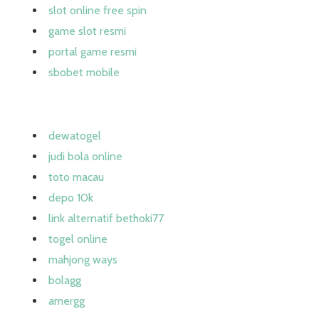
slot online free spin
game slot resmi
portal game resmi
sbobet mobile
dewatogel
judi bola online
toto macau
depo 10k
link alternatif bethoki77
togel online
mahjong ways
bolagg
amergg