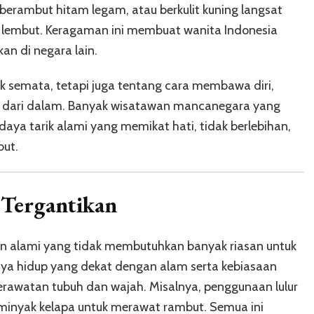
 berambut hitam legam, atau berkulit kuning langsat
lembut. Keragaman ini membuat wanita Indonesia
kan di negara lain.
k semata, tetapi juga tentang cara membawa diri,
ar dari dalam. Banyak wisatawan mancanegara yang
aya tarik alami yang memikat hati, tidak berlebihan,
ut.
 Tergantikan
an alami yang tidak membutuhkan banyak riasan untuk
aya hidup yang dekat dengan alam serta kebiasaan
awatan tubuh dan wajah. Misalnya, penggunaan lulur
 minyak kelapa untuk merawat rambut. Semua ini