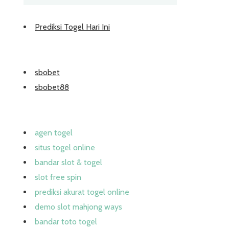
Prediksi Togel Hari Ini
sbobet
sbobet88
agen togel
situs togel online
bandar slot & togel
slot free spin
prediksi akurat togel online
demo slot mahjong ways
bandar toto togel