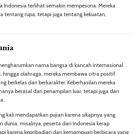
ita Indonesia terlihat semakin mempesona. Mereka
tentang rupa, tetapi juga tentang kekuatan,
unia
mengharumkan nama bangsa di kancah internasional
i, hingga olahraga, mereka membawa citra positif
g berkelas dan berkarakter. Keberhasilan mereka
anya berasal dari penampilan luar, tetapi juga dari
a.
ring kali mendapatkan pujian karena sikapnya yang
 dunia, misalnya, peserta dari Indonesia kerap
tapi karena kepribadian dan kemampuan berbicara yang