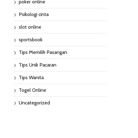
poker online
Psikologi cinta
slot online
sportsbook
Tips Memilih Pasangan
Tips Unik Pacaran
Tips Wanita
Togel Online
Uncategorized