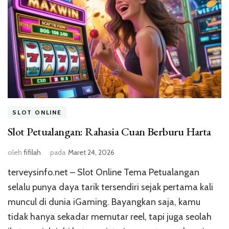
SLOT ONLINE
Slot Petualangan: Rahasia Cuan Berburu Harta
oleh
fifilah
pada
Maret 24, 2026
terveysinfo.net – Slot Online Tema Petualangan
selalu punya daya tarik tersendiri sejak pertama kali
muncul di dunia iGaming. Bayangkan saja, kamu
tidak hanya sekadar memutar reel, tapi juga seolah