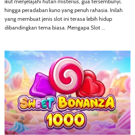
ikut menjelajahi hutan misterius, gua tersembunyi,
hingga peradaban kuno yang penuh rahasia. Inilah
yang membuat jenis slot ini terasa lebih hidup
dibandingkan tema biasa. Mengapa Slot …