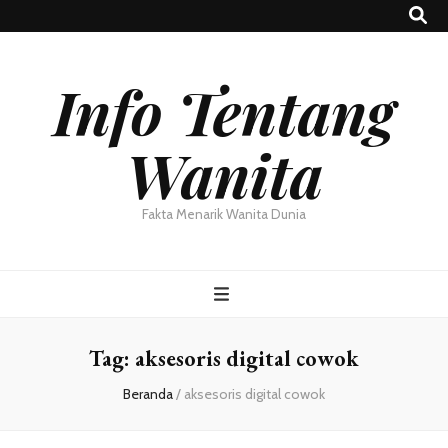
Info Tentang
Wanita
Fakta Menarik Wanita Dunia
Tag:
aksesoris digital cowok
Beranda
/
aksesoris digital cowok