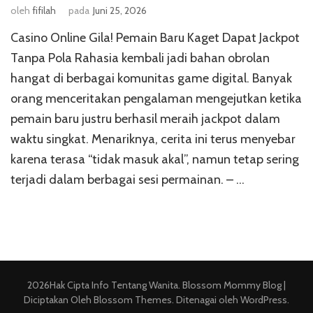
oleh
fifilah
pada
Juni 25, 2026
Casino Online Gila! Pemain Baru Kaget Dapat Jackpot
Tanpa Pola Rahasia kembali jadi bahan obrolan
hangat di berbagai komunitas game digital. Banyak
orang menceritakan pengalaman mengejutkan ketika
pemain baru justru berhasil meraih jackpot dalam
waktu singkat. Menariknya, cerita ini terus menyebar
karena terasa “tidak masuk akal”, namun tetap sering
terjadi dalam berbagai sesi permainan. – …
2026Hak Cipta
Info Tentang Wanita
.
Blossom Mommy Blog |
Diciptakan Oleh
Blossom Themes
. Ditenagai oleh
WordPress
.