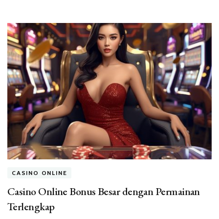
CASINO ONLINE
Casino Online Bonus Besar dengan Permainan
Terlengkap