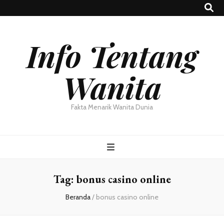
Info Tentang
Wanita
Fakta Menarik Wanita Dunia
Tag:
bonus casino online
Beranda
/
bonus casino online