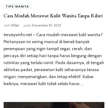
TIPS WANITA
Cara Mudah Merawat Kulit Wanita Tanpa Ribet
oleh
fifilah
pada
Desember 10, 2025
terveysinfo.net – Cara mudah merawat kulit wanita?
Pertanyaan ini sering muncul di benak banyak
perempuan yang ingin tampil segar, cerah, dan
percaya diri setiap hari tanpa harus bingung dengan
rutinitas yang terlalu rumit. Pada dasarnya, di tengah
aktivitas padat, perawatan kulit seharusnya terasa
ringan, menyenangkan, dan tetap efektif. Kabar
baiknya, merawat kulit tidak selalu harus …