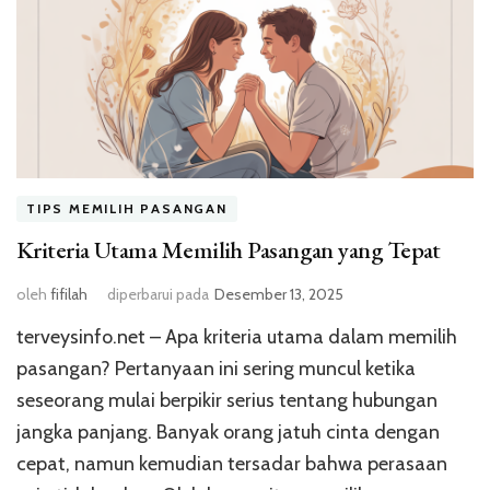
TIPS MEMILIH PASANGAN
Kriteria Utama Memilih Pasangan yang Tepat
oleh
fifilah
diperbarui pada
Desember 13, 2025
terveysinfo.net – Apa kriteria utama dalam memilih
pasangan? Pertanyaan ini sering muncul ketika
seseorang mulai berpikir serius tentang hubungan
jangka panjang. Banyak orang jatuh cinta dengan
cepat, namun kemudian tersadar bahwa perasaan