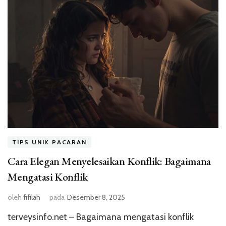
TIPS UNIK PACARAN
Cara Elegan Menyelesaikan Konflik: Bagaimana
Mengatasi Konflik
oleh
fifilah
pada
Desember 8, 2025
terveysinfo.net – Bagaimana mengatasi konflik