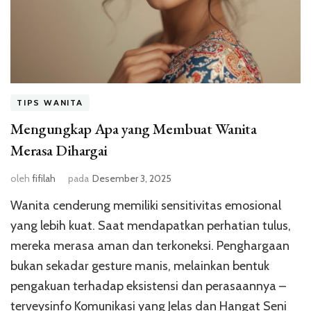
TIPS WANITA
Mengungkap Apa yang Membuat Wanita
Merasa Dihargai
oleh
fifilah
pada
Desember 3, 2025
Wanita cenderung memiliki sensitivitas emosional
yang lebih kuat. Saat mendapatkan perhatian tulus,
mereka merasa aman dan terkoneksi. Penghargaan
bukan sekadar gesture manis, melainkan bentuk
pengakuan terhadap eksistensi dan perasaannya –
terveysinfo Komunikasi yang Jelas dan Hangat Seni