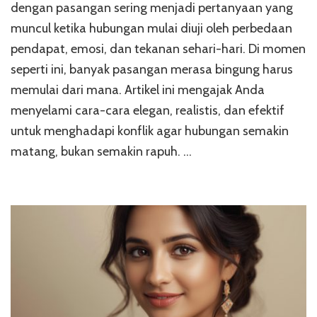
dengan pasangan sering menjadi pertanyaan yang
muncul ketika hubungan mulai diuji oleh perbedaan
pendapat, emosi, dan tekanan sehari-hari. Di momen
seperti ini, banyak pasangan merasa bingung harus
memulai dari mana. Artikel ini mengajak Anda
menyelami cara-cara elegan, realistis, dan efektif
untuk menghadapi konflik agar hubungan semakin
matang, bukan semakin rapuh. …