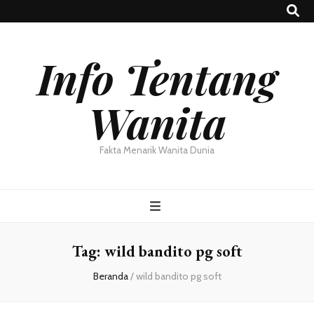
Info Tentang
Wanita
Fakta Menarik Wanita Dunia
Tag:
wild bandito pg soft
Beranda
/
wild bandito pg soft