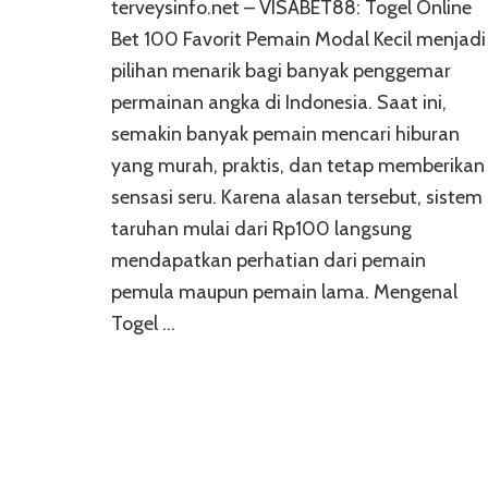
terveysinfo.net – VISABET88: Togel Online
Bet 100 Favorit Pemain Modal Kecil menjadi
pilihan menarik bagi banyak penggemar
permainan angka di Indonesia. Saat ini,
semakin banyak pemain mencari hiburan
yang murah, praktis, dan tetap memberikan
sensasi seru. Karena alasan tersebut, sistem
taruhan mulai dari Rp100 langsung
mendapatkan perhatian dari pemain
pemula maupun pemain lama. Mengenal
Togel …