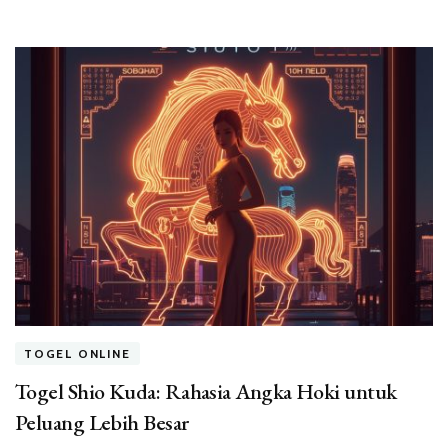
TOGEL ONLINE
Togel Shio Kuda: Rahasia Angka Hoki untuk
Peluang Lebih Besar