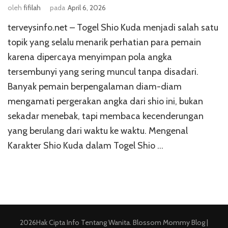
oleh
fifilah
pada
April 6, 2026
terveysinfo.net – Togel Shio Kuda menjadi salah satu
topik yang selalu menarik perhatian para pemain
karena dipercaya menyimpan pola angka
tersembunyi yang sering muncul tanpa disadari.
Banyak pemain berpengalaman diam-diam
mengamati pergerakan angka dari shio ini, bukan
sekadar menebak, tapi membaca kecenderungan
yang berulang dari waktu ke waktu. Mengenal
Karakter Shio Kuda dalam Togel Shio …
2026Hak Cipta
Info Tentang Wanita
.
Blossom Mommy Blog |