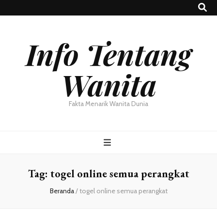
Info Tentang
Wanita
Fakta Menarik Wanita Dunia
Tag:
togel online semua perangkat
Beranda
/
togel online semua perangkat