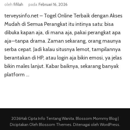
oleh
fifilah
pada
Februari 16, 2026
terveysinfo.net – Togel Online Terbaik dengan Akses
Mudah di Semua Perangkat itu intinya satu: bisa
dibuka kapan aja, di mana aja, pakai perangkat apa
aja—tanpa drama. Zaman sekarang, orang maunya
serba cepat. Jadi kalau situsnya lemot, tampilannya
berantakan di HP, atau login aja bikin emosi, ya jelas
bikin males lanjut. Kabar baiknya, sekarang banyak
platform …
2026Hak Cipta
Info Tentang Wanita
.
Blossom Mommy Blog |
Diciptakan Oleh
Blossom Themes
. Ditenagai oleh
WordPress
.