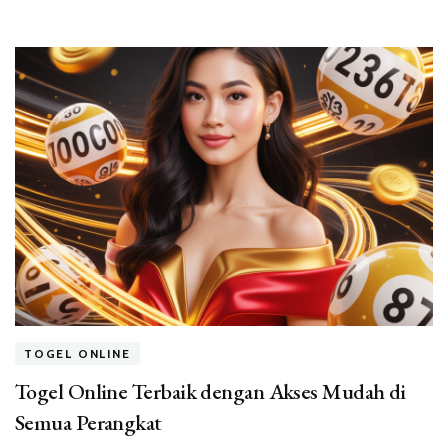
TOGEL ONLINE
Togel Online Terbaik dengan Akses Mudah di
Semua Perangkat