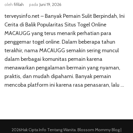
oleh
fifilah
pada
Juni 19, 2026
terveysinfo.net – Banyak Pemain Sulit Berpindah, Ini
Cerita di Balik Popularitas Situs Togel Online
MACAUGG yang terus menarik perhatian para
penggemar togel online. Dalam beberapa tahun
terakhir, nama MACAUGG semakin sering muncul
dalam berbagai komunitas pemain karena
menawarkan pengalaman bermain yang nyaman,
praktis, dan mudah dipahami. Banyak pemain
mencoba platform ini karena rasa penasaran, lalu …
2026Hak Cipta
Info Tentang Wanita
.
Blossom Mommy Blog |