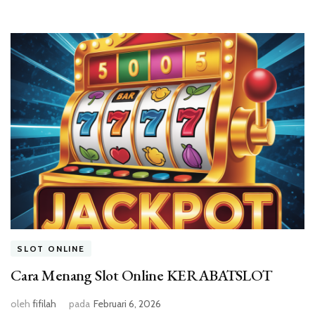
SLOT ONLINE
Cara Menang Slot Online KERABATSLOT
oleh
fifilah
pada
Februari 6, 2026