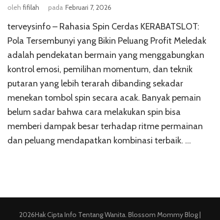
oleh
fifilah
pada
Februari 7, 2026
terveysinfo – Rahasia Spin Cerdas KERABATSLOT:
Pola Tersembunyi yang Bikin Peluang Profit Meledak
adalah pendekatan bermain yang menggabungkan
kontrol emosi, pemilihan momentum, dan teknik
putaran yang lebih terarah dibanding sekadar
menekan tombol spin secara acak. Banyak pemain
belum sadar bahwa cara melakukan spin bisa
memberi dampak besar terhadap ritme permainan
dan peluang mendapatkan kombinasi terbaik. …
2026Hak Cipta
Info Tentang Wanita
.
Blossom Mommy Blog |