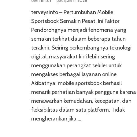
oleh
fifilah
pada
Juni 11, 2026
terveysinfo – Pertumbuhan Mobile
Sportsbook Semakin Pesat, Ini Faktor
Pendorongnya menjadi fenomena yang
semakin terlihat dalam beberapa tahun
terakhir. Seiring berkembangnya teknologi
digital, masyarakat kini lebih sering
menggunakan perangkat seluler untuk
mengakses berbagai layanan online.
Akibatnya, mobile sportsbook berhasil
menarik perhatian banyak pengguna karena
menawarkan kemudahan, kecepatan, dan
fleksibilitas dalam satu platform. Tidak
mengherankan jika …