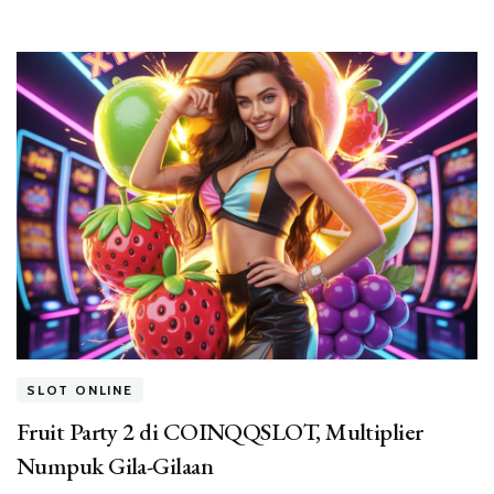
SLOT ONLINE
Fruit Party 2 di COINQQSLOT, Multiplier
Numpuk Gila-Gilaan