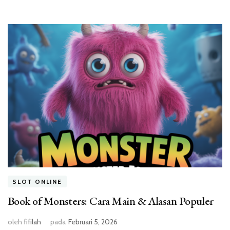
SLOT ONLINE
Book of Monsters: Cara Main & Alasan Populer
oleh
fifilah
pada
Februari 5, 2026