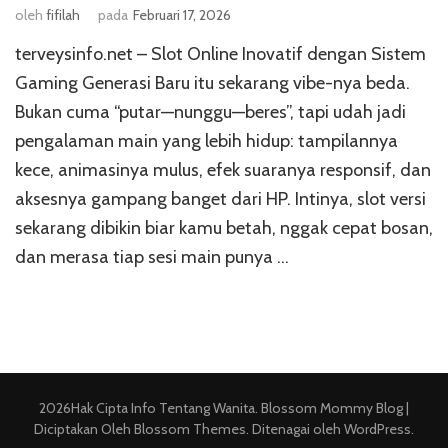
oleh
fifilah
pada
Februari 17, 2026
terveysinfo.net – Slot Online Inovatif dengan Sistem
Gaming Generasi Baru itu sekarang vibe-nya beda.
Bukan cuma “putar—nunggu—beres”, tapi udah jadi
pengalaman main yang lebih hidup: tampilannya
kece, animasinya mulus, efek suaranya responsif, dan
aksesnya gampang banget dari HP. Intinya, slot versi
sekarang dibikin biar kamu betah, nggak cepat bosan,
dan merasa tiap sesi main punya …
2026Hak Cipta
Info Tentang Wanita
.
Blossom Mommy Blog |
Diciptakan Oleh
Blossom Themes
. Ditenagai oleh
WordPress
.