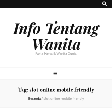
Info Tentang
Wanita
Fakta Menarik Wanita Dunia
Tag:
slot online mobile friendly
Beranda
/
slot online mobile friendly