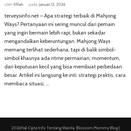
oleh
fifilah
pada
Januari 12, 2026
terveysinfo.net – Apa strategi terbaik di Mahjong
Ways? Pertanyaan ini sering muncul dari pemain
yang ingin bermain lebih rapi, bukan sekadar
mengandalkan keberuntungan. Mahjong Ways
memang terlihat sederhana, tapi di balik simbol-
simbol khasnya ada ritme permainan, momentum,
dan keputusan kecil yang bisa membuat perbedaan
besar. Artikel ini langsung ke inti: strategi praktis, cara
membaca situasi, …
2026Hak Cipta
Info Tentang Wanita
.
Blossom Mommy Blog |