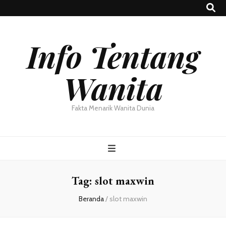
Info Tentang
Wanita
Fakta Menarik Wanita Dunia
Tag:
slot maxwin
Beranda
/
slot maxwin