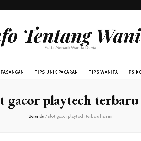
nfo Tentang Wani
Fakta Menarik Wanita Dunia
H PASANGAN
TIPS UNIK PACARAN
TIPS WANITA
PSIK
ot gacor playtech terbaru 
Beranda
/
slot gacor playtech terbaru hari ini