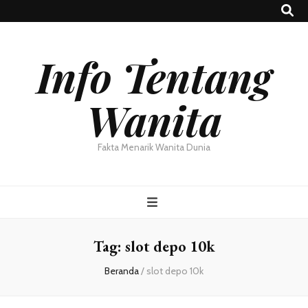
Info Tentang
Wanita
Fakta Menarik Wanita Dunia
Tag:
slot depo 10k
Beranda
/
slot depo 10k