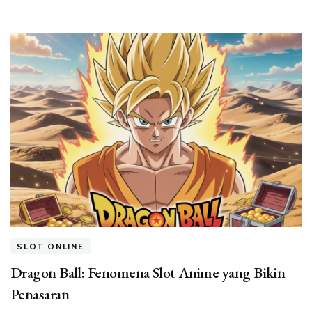
SLOT ONLINE
Dragon Ball: Fenomena Slot Anime yang Bikin
Penasaran