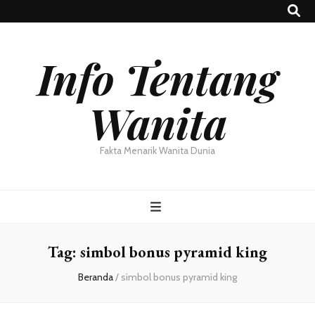
Info Tentang
Wanita
Fakta Menarik Wanita Dunia
Tag:
simbol bonus pyramid king
Beranda
/
simbol bonus pyramid king