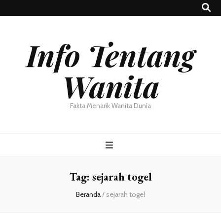
Info Tentang
Wanita
Fakta Menarik Wanita Dunia
Tag:
sejarah togel
Beranda
/
sejarah togel