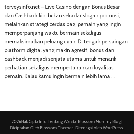
terveysinfo.net – Live Casino dengan Bonus Besar
dan Cashback kini bukan sekadar slogan promosi,
melainkan strategi cerdas bagi pemain yang ingin
memperpanjang waktu bermain sekaligus
memaksimalkan peluang cuan. Di tengah persaingan
platform digital yang makin agresif, bonus dan
cashback menjadi senjata utama untuk menarik
perhatian sekaligus mempertahankan loyalitas
pemain. Kalau kamu ingin bermain lebih lama …
2026Hak Cipta
Info Tentang Wanita
.
Blossom Mommy Blog |
Diciptakan Oleh
Blossom Themes
. Ditenagai oleh
WordPress
.