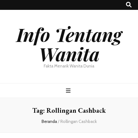
Info Tentang
Wanita
Fakta Menarik Wanita Dunia
Tag:
Rollingan Cashback
Beranda
/
Rollingan Cashback