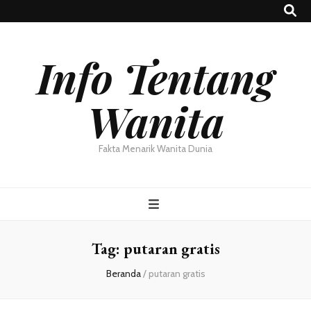
Info Tentang
Wanita
Fakta Menarik Wanita Dunia
Tag:
putaran gratis
Beranda
/
putaran gratis