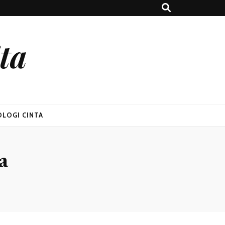
ta
OLOGI CINTA
a