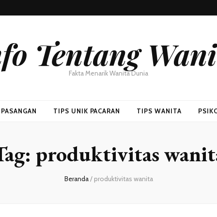
nfo Tentang Wani
Fakta Menarik Wanita Dunia
H PASANGAN
TIPS UNIK PACARAN
TIPS WANITA
PSIK
Tag:
produktivitas wanit
Beranda
/
produktivitas wanita