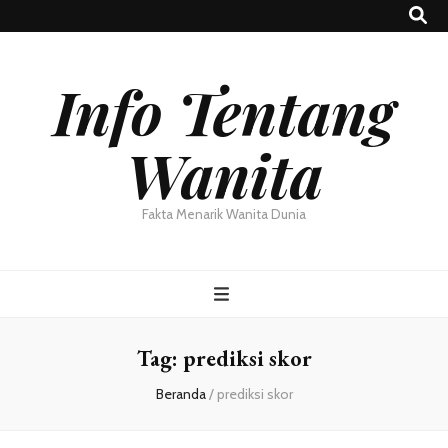
Info Tentang
Wanita
Fakta Menarik Wanita Dunia
Tag:
prediksi skor
Beranda
/
prediksi skor