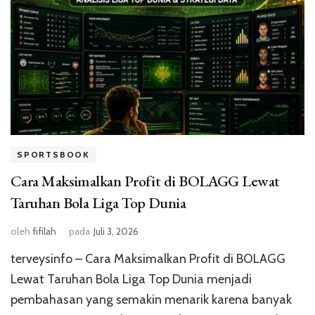
SPORTSBOOK
Cara Maksimalkan Profit di BOLAGG Lewat
Taruhan Bola Liga Top Dunia
oleh
fifilah
pada
Juli 3, 2026
terveysinfo – Cara Maksimalkan Profit di BOLAGG
Lewat Taruhan Bola Liga Top Dunia menjadi
pembahasan yang semakin menarik karena banyak