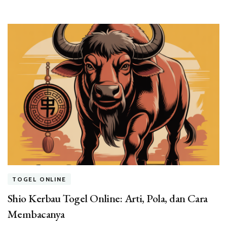
TOGEL ONLINE
Shio Kerbau Togel Online: Arti, Pola, dan Cara
Membacanya