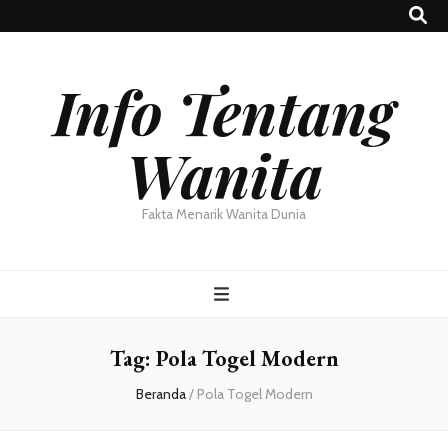
Info Tentang
Wanita
Fakta Menarik Wanita Dunia
Tag:
Pola Togel Modern
Beranda
/
Pola Togel Modern