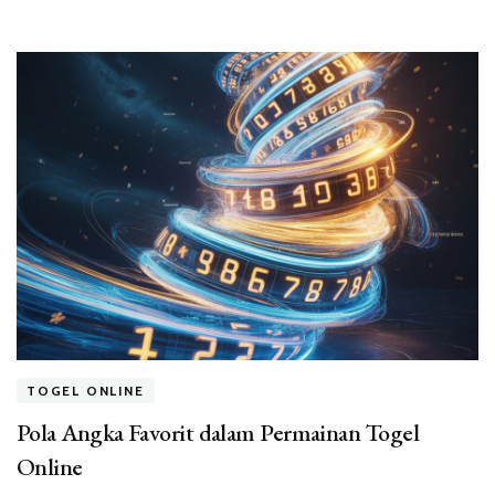
TOGEL ONLINE
Pola Angka Favorit dalam Permainan Togel
Online