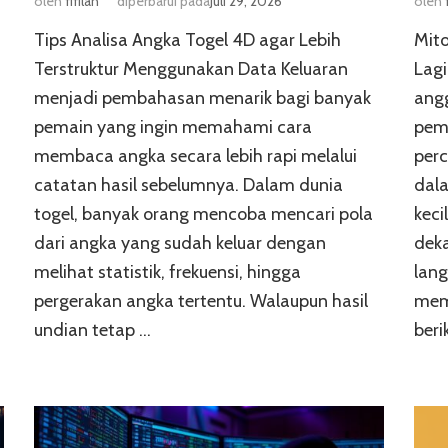
oleh
fifilah
diperbarui pada
Juli 29, 2026
oleh
Tips Analisa Angka Togel 4D agar Lebih
Mito
Terstruktur Menggunakan Data Keluaran
Lagi
menjadi pembahasan menarik bagi banyak
ang
pemain yang ingin memahami cara
pemb
membaca angka secara lebih rapi melalui
perc
catatan hasil sebelumnya. Dalam dunia
dala
togel, banyak orang mencoba mencari pola
keci
dari angka yang sudah keluar dengan
deka
melihat statistik, frekuensi, hingga
lang
pergerakan angka tertentu. Walaupun hasil
mem
undian tetap …
beri