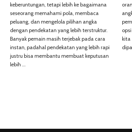
keberuntungan, tetapi lebih ke bagaimana
oran
seseorang memahami pola, membaca
angk
peluang, dan mengelola pilihan angka
pema
dengan pendekatan yang lebih terstruktur.
opsi
Banyak pemain masih terjebak pada cara
kit
instan, padahal pendekatan yang lebih rapi
dipa
justru bisa membantu membuat keputusan
lebih …