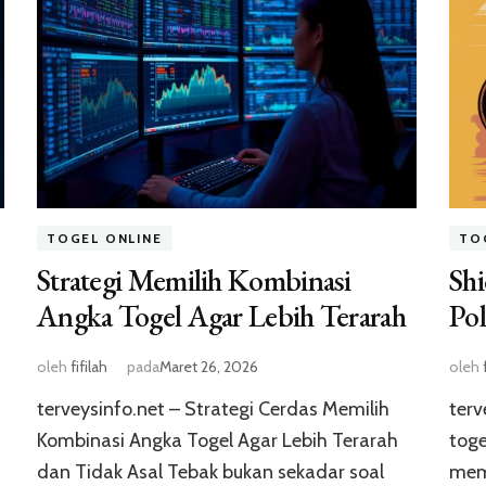
TOGEL ONLINE
TO
Strategi Memilih Kombinasi
Shi
Angka Togel Agar Lebih Terarah
Po
oleh
fifilah
pada
Maret 26, 2026
oleh
terveysinfo.net – Strategi Cerdas Memilih
terv
Kombinasi Angka Togel Agar Lebih Terarah
toge
dan Tidak Asal Tebak bukan sekadar soal
mem