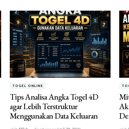
TOGEL ONLINE
TO
Tips Analisa Angka Togel 4D
Mi
agar Lebih Terstruktur
Ak
Menggunakan Data Keluaran
De