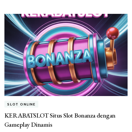
SLOT ONLINE
KERABATSLOT Situs Slot Bonanza dengan
Gameplay Dinamis