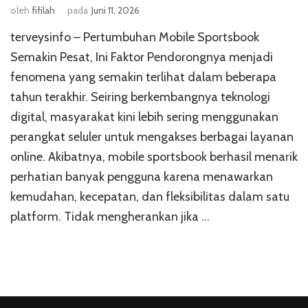
oleh
fifilah
pada
Juni 11, 2026
terveysinfo – Pertumbuhan Mobile Sportsbook
Semakin Pesat, Ini Faktor Pendorongnya menjadi
fenomena yang semakin terlihat dalam beberapa
tahun terakhir. Seiring berkembangnya teknologi
digital, masyarakat kini lebih sering menggunakan
perangkat seluler untuk mengakses berbagai layanan
online. Akibatnya, mobile sportsbook berhasil menarik
perhatian banyak pengguna karena menawarkan
kemudahan, kecepatan, dan fleksibilitas dalam satu
platform. Tidak mengherankan jika …