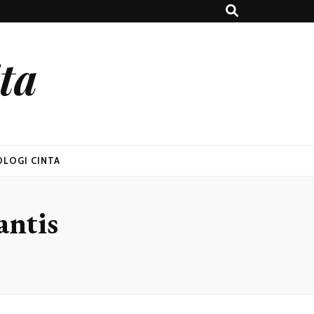
ta
OLOGI CINTA
antis