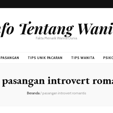
nfo Tentang Wani
Fakta Menarik Wanita Dunia
H PASANGAN
TIPS UNIK PACARAN
TIPS WANITA
PSIK
:
pasangan introvert rom
Beranda
/
pasangan introvert romantis