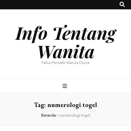
Info Tentang
Wanita
Fakta Menarik Wanita Dunia
Tag:
numerologi togel
Beranda
/
numerologi togel