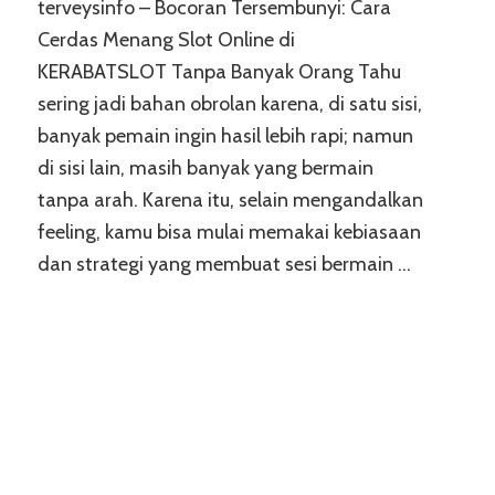
terveysinfo – Bocoran Tersembunyi: Cara
Cerdas Menang Slot Online di
KERABATSLOT Tanpa Banyak Orang Tahu
sering jadi bahan obrolan karena, di satu sisi,
a
banyak pemain ingin hasil lebih rapi; namun
di sisi lain, masih banyak yang bermain
tanpa arah. Karena itu, selain mengandalkan
feeling, kamu bisa mulai memakai kebiasaan
dan strategi yang membuat sesi bermain …