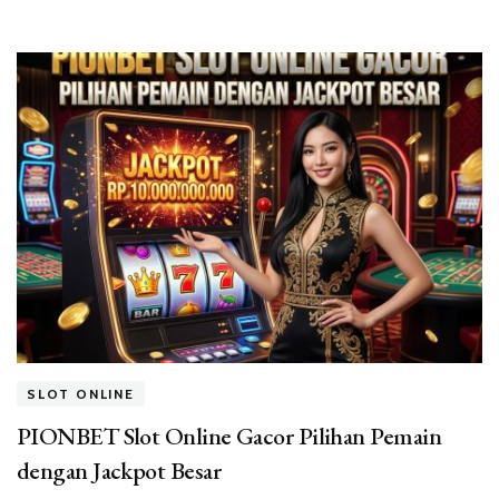
SLOT ONLINE
PIONBET Slot Online Gacor Pilihan Pemain
dengan Jackpot Besar