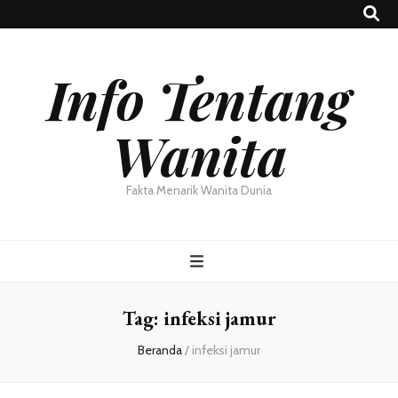
Info Tentang
Wanita
Fakta Menarik Wanita Dunia
Tag:
infeksi jamur
Beranda
/
infeksi jamur